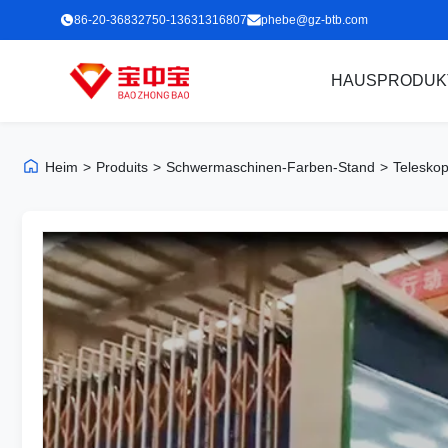
86-20-36832750-13631316807
phebe@gz-btb.com
HAUS
PRODUK
Heim
>
Produits
>
Schwermaschinen-Farben-Stand
>
Teleskop