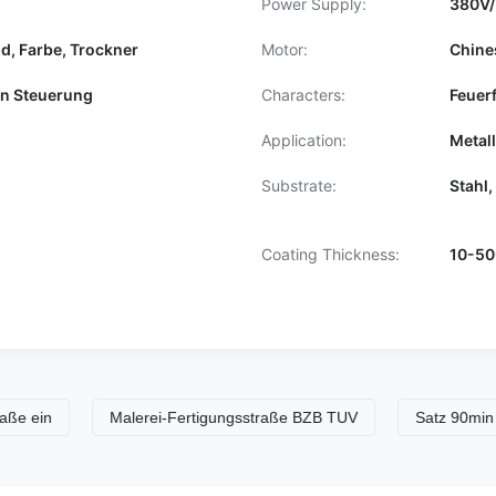
Power Supply:
380V/
d, Farbe, Trockner
Motor:
Chine
en Steuerung
Characters:
Feuer
Application:
Metal
Substrate:
Stahl,
Coating Thickness:
10-5
Malerei-Fertigungsstraße BZB TUV
Satz 90min Farben-