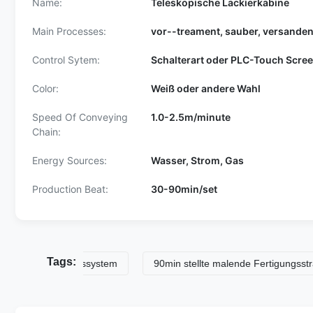
Name:
Teleskopische Lackierkabine
Main Processes:
vor--treament, sauber, versanden
Control Sytem:
Schalterart oder PLC-Touch Scre
Color:
Weiß oder andere Wahl
Speed Of Conveying
1.0-2.5m/minute
Chain:
Energy Sources:
Wasser, Strom, Gas
Production Beat:
30-90min/set
Tags:
n-Leitungssystem
90min stellte malende Fertigungsstraße ein