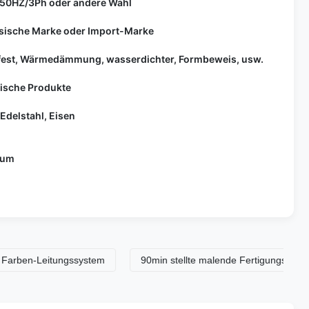
50HZ/3Ph oder andere Wahl
sische Marke oder Import-Marke
fest, Wärmedämmung, wasserdichter, Formbeweis, usw.
lische Produkte
 Edelstahl, Eisen
0um
Leitungssystem
90min stellte malende Fertigungsstraße ein