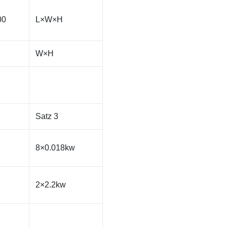
00
L×W×H
W×H
Satz 3
8×0.018kw
2×2.2kw