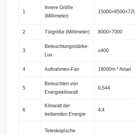
Innere Größe
1
15000×8500×72
(Millimeter)
2
Türgröße (Millimeter)
8000×7000
Beleuchtungsstärke-
3
≥400
Lux
4
Aufnahmen-Fan
18000m ³ /h/set
Beleuchten von
5
0,544
Energiekilowatt
Kilowatt der
6
4,4
treibenden Energie
Teleskopische