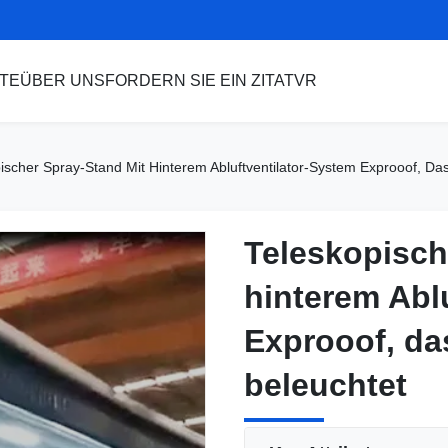
TE
ÜBER UNS
FORDERN SIE EIN ZITAT
VR
ischer Spray-Stand Mit Hinterem Abluftventilator-System Exprooof, Das
Teleskopisch
Teleskopisch
hinterem Abl
hinterem Abl
Exprooof, da
Exprooof, da
beleuchtet
beleuchtet