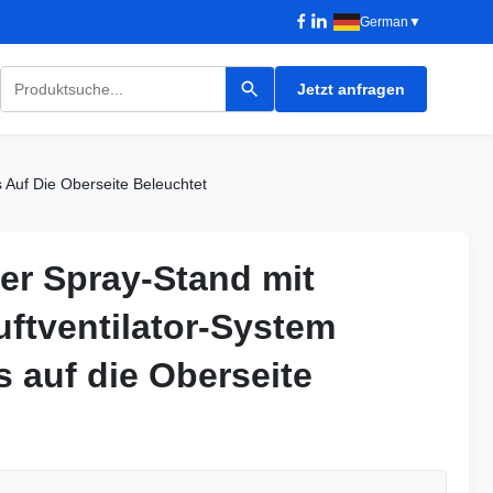
German
▼
Jetzt anfragen
 Auf Die Oberseite Beleuchtet
er Spray-Stand mit
er Spray-Stand mit
uftventilator-System
uftventilator-System
s auf die Oberseite
s auf die Oberseite