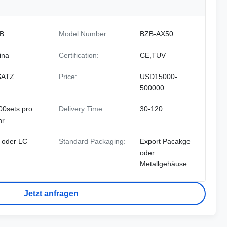
B
Model Number:
BZB-AX50
ina
Certification:
CE,TUV
SATZ
Price:
USD15000-
500000
00sets pro
Delivery Time:
30-120
hr
 oder LC
Standard Packaging:
Export Pacakge
oder
Metallgehäuse
Jetzt anfragen