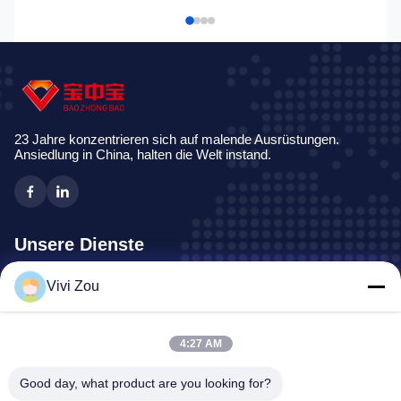
23 Jahre konzentrieren sich auf malende Ausrüstungen.
Ansiedlung in China, halten die Welt instand.
Unsere Dienste
Vivi Zou
Fahrzeug-Malerei-Fertigungsstraße
Automobilfarben-Linie
Selbstblech-Farben-Linie
4:27 AM
LKW-Spray-Stand
Good day, what product are you looking for?
Bus-Spraystand