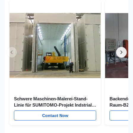
Schwere Maschinen-Malerei-Stand-
Backender 
Linie für SUMITOMO-Projekt Indstrial
Raum-BZB 
sprühen Beschichtungs-Linien
Italien-Bre
Contact Now