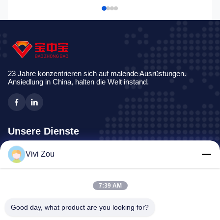
23 Jahre konzentrieren sich auf malende Ausrüstungen.
Ansiedlung in China, halten die Welt instand.
Unsere Dienste
Vivi Zou
Fahrzeug-Malerei-Fertigungsstraße
Automobilfarben-Linie
Selbstblech-Farben-Linie
7:39 AM
LKW-Spray-Stand
Good day, what product are you looking for?
Bus-Spraystand