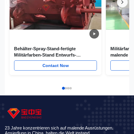
Behälter-Spray-Stand-fertigte
Militärfarb
Militärfarben-Stand Entwurfs-
malende Au
Militärfarbe besonders an
Contact Now
23 Jahre konzentrieren sich auf malende Ausrüstungen.
Ansiedlung in China, halten die Welt instand.