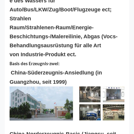
e des Wassers für
Auto/Bus/LKW/Zug/Boot/Flugzeuge ect;
Strahlen
Raum/Strahlenen-Raum/Energie-
Beschichtungs-/Malereilinie, Abgas (Vocs-
Behandlungsausrüstung für alle Art
von Industrie-Produkt ect.
Basis des Erzeugnis-zwei:
China-Süderzeugnis-Ansiedlung (in
Guangzhou, seit 1999)
China-Norderzeugnis-Basis (Jiangsu, seit