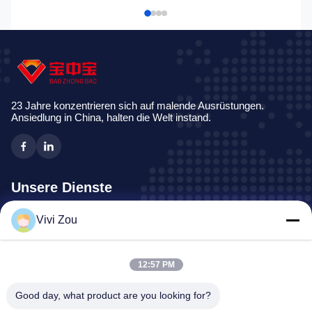
23 Jahre konzentrieren sich auf malende Ausrüstungen.
Ansiedlung in China, halten die Welt instand.
Unsere Dienste
Vivi Zou
Fahrzeug-Malerei-Fertigungsstraße
Automobilfarben-Linie
Selbstblech-Farben-Linie
12:57 PM
LKW-Spray-Stand
Good day, what product are you looking for?
Bus-Spraystand