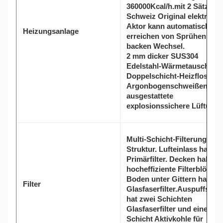
360000Kcal/h.mit 2 Sätzen 
Schweiz Original elektrisch
Aktor kann automatisch
Heizungsanlage
erreichen von Sprühen zum
backen Wechsel.
2 mm dicker SUS304
Edelstahl-Wärmetauscher,
Doppelschicht-Heizflossen,
Argonbogenschweißen,
ausgestattete
explosionssichere Lüftung.
Multi-Schicht-Filterung
Struktur. Lufteinlass hat ei
Primärfilter. Decken haben
hocheffiziente Filterblöcke.
Boden unter Gittern hat
Filter
Glasfaserfilter.Auspuffschr
hat zwei Schichten
Glasfaserfilter und eine
Schicht Aktivkohle für