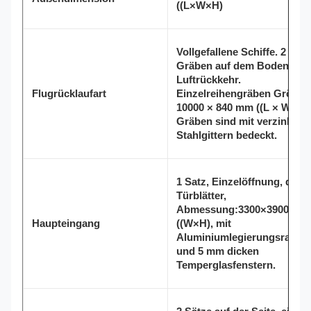
((L×W×H)
Vollgefallene Schiffe. 2 Rei
Gräben auf dem Boden für 
Luftrückkehr.
Flugrücklaufart
Einzelreihengräben Größe:
10000 × 840 mm ((L × W). Di
Gräben sind mit verzinkten
Stahlgittern bedeckt.
1 Satz, Einzelöffnung, drei
Türblätter,
Abmessung:3300×3900 mm
Haupteingang
((W×H), mit
Aluminiumlegierungsrahm
und 5 mm dicken
Temperglasfenstern.