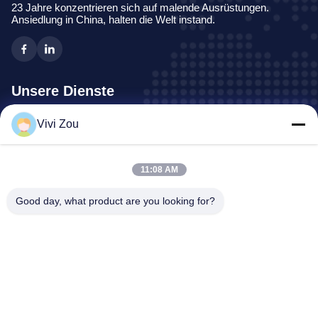
23 Jahre konzentrieren sich auf malende Ausrüstungen.
Ansiedlung in China, halten die Welt instand.
Unsere Dienste
Vivi Zou
Fahrzeug-Malerei-Fertigungsstraße
Automobilfarben-Linie
Selbstblech-Farben-Linie
11:08 AM
LKW-Spray-Stand
Good day, what product are you looking for?
Bus-Spraystand
Adresse des Unternehmens
Adresse:
Nr. 6-, Hongqidan-Straßen-Industriepark,
Zhongluotan-Stadt, Baiyun-Bezirk, Guangzhou,
Guangdong, KN