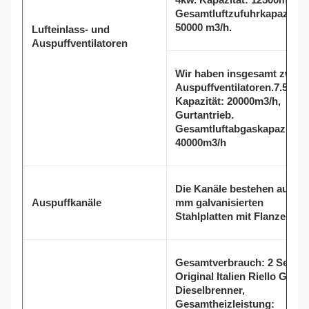
Gesamtluftzufuhrkapazität:
50000 m3/h.
Lufteinlass- und
Auspuffventilatoren
Wir haben insgesamt zwei
Auspuffventilatoren.7.5kw,
Kapazität: 20000m3/h,
Gurtantrieb.
Gesamtluftabgaskapazität:
40000m3/h
Die Kanäle bestehen aus 0,
Auspuffkanäle
mm galvanisierten
Stahlplatten mit Flanzen.
Gesamtverbrauch: 2 Sets
Original Italien Riello G20
Dieselbrenner,
Gesamtheizleistung: