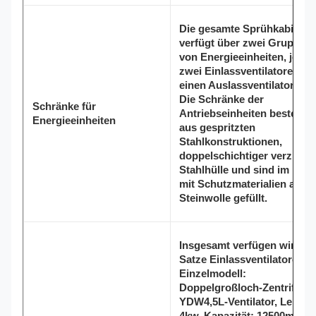
Die gesamte Sprühkabine
verfügt über zwei Gruppen
von Energieeinheiten, jewei
zwei Einlassventilatoren un
einen Auslassventilator.
Die Schränke der
Schränke für
Antriebseinheiten bestehen
Energieeinheiten
aus gespritzten
Stahlkonstruktionen,
doppelschichtiger verzinkte
Stahlhülle und sind im Inne
mit Schutzmaterialien aus
Steinwolle gefüllt.
Insgesamt verfügen wir übe
Satze Einlassventilatoren,
Einzelmodell:
Doppelgroßloch-Zentrifuge
YDW4,5L-Ventilator, Leistu
4kw. Kapazität: 12500m3/h.