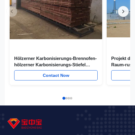
Hölzerner Karbonisierungs-Brennofen-
Projekt des
hölzerner Karbonisierungs-Stiefel
Raum-russi
Funiture-Material-Karbonisierungs-
Ofen-60-1
Contact Now
Ofen der hohen Temperatur