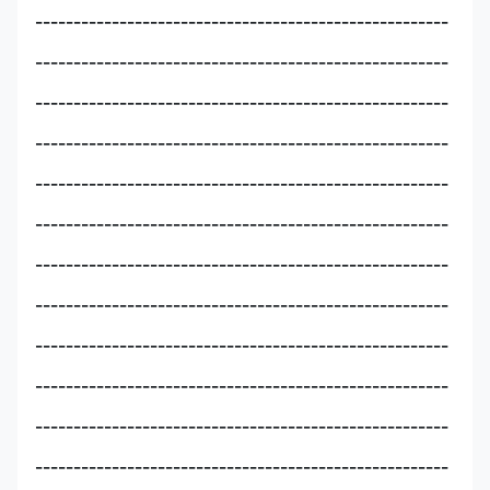
------------------------------------------------------
------------------------------------------------------
------------------------------------------------------
------------------------------------------------------
------------------------------------------------------
------------------------------------------------------
------------------------------------------------------
------------------------------------------------------
------------------------------------------------------
------------------------------------------------------
------------------------------------------------------
------------------------------------------------------