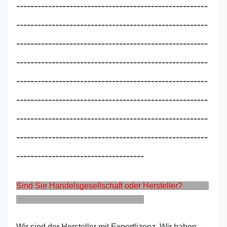
------------------------------------------------------
------------------------------------------------------
------------------------------------------------------
------------------------------------------------------
------------------------------------------------------
------------------------------------------------------
------------------------------------------------------
------------------------------------------------------
------------------------------------
Sind Sie Handelsgesellschaft oder Hersteller?
Wir sind der Hersteller mit Exportlizenz. Wir haben