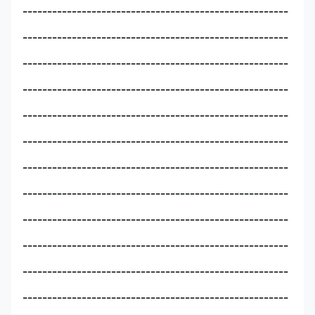
------------------------------------------------------
------------------------------------------------------
------------------------------------------------------
------------------------------------------------------
------------------------------------------------------
------------------------------------------------------
------------------------------------------------------
------------------------------------------------------
------------------------------------------------------
------------------------------------------------------
------------------------------------------------------
------------------------------------------------------