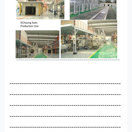
------------------------------------------------------
------------------------------------------------------
------------------------------------------------------
------------------------------------------------------
------------------------------------------------------