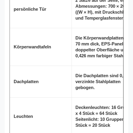
2 Sätze auf der Seite, einze
Abmessungen: 700 × 2000
persönliche Tür
((W × H), mit Druckschlöss
und Temperglasfenstern.
Die Körperwandplatten sin
70 mm dick, EPS-Panels mi
Körperwandtafeln
doppelter Oberfläche und
0,426 mm farbiger Stahlhaut
Die Dachplatten sind 0,8 m
Dachplatten
verzinkte Stahlplatten
gebogen.
Deckenleuchten: 16 Grupp
x 4 Stück = 64 Stück
Leuchten
Seitenlicht: 10 Gruppen x 2
Stück = 20 Stück